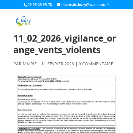
05 59 05 95 78
mairie.de.buzy@wanadoo.fr
11_02_2026_vigilance_or
ange_vents_violents
PAR
MAIRIE
|
11 FÉVRIER 2026
|
0 COMMENTAIRE