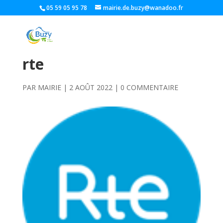
05 59 05 95 78
mairie.de.buzy@wanadoo.fr
rte
PAR
MAIRIE
|
2 AOÛT 2022
|
0 COMMENTAIRE