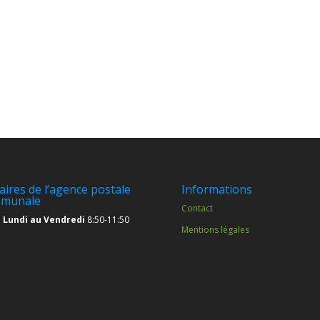
aires de l’agence postale
Informations
munale
Contact
 Lundi au Vendredi
8:50-11:50
Mentions légales