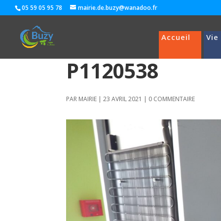
05 59 05 95 78
mairie.de.buzy@wanadoo.fr
Accueil
Vie
P1120538
PAR
MAIRIE
|
23 AVRIL 2021
|
0 COMMENTAIRE