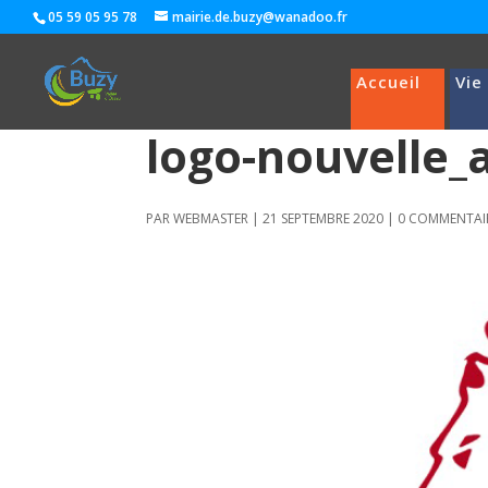
05 59 05 95 78
mairie.de.buzy@wanadoo.fr
Accueil
Vie
logo-nouvelle_
PAR
WEBMASTER
|
21 SEPTEMBRE 2020
|
0 COMMENTAI