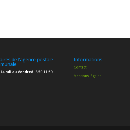
aires de l’agence postale
Informations
munale
Contact
 Lundi au Vendredi
8:50-11:50
Mentions légales