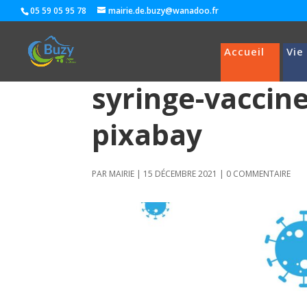
05 59 05 95 78
mairie.de.buzy@wanadoo.fr
Accueil
Vie
syringe-vaccine
pixabay
PAR
MAIRIE
|
15 DÉCEMBRE 2021
|
0 COMMENTAIRE