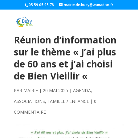
05 59 05 95 78
mairie.de.buzy@wanadoo.fr
Réunion d’information
sur le thème « J’ai plus
de 60 ans et j’ai choisi
de Bien Vieillir «
PAR
MAIRIE
|
20 MAI 2025
|
AGENDA
,
ASSOCIATIONS
,
FAMILLE / ENFANCE
|
0
COMMENTAIRE