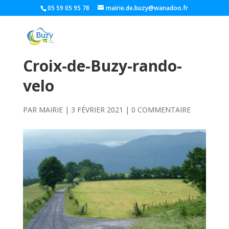
05 59 05 95 78
mairie.de.buzy@wanadoo.fr
Croix-de-Buzy-rando-
velo
PAR
MAIRIE
|
3 FÉVRIER 2021
|
0 COMMENTAIRE