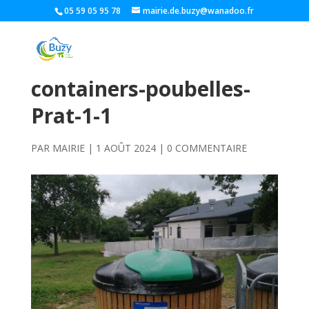
05 59 05 95 78
mairie.de.buzy@wanadoo.fr
containers-poubelles-
Prat-1-1
PAR
MAIRIE
|
1 AOÛT 2024
|
0 COMMENTAIRE