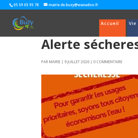
05 59 05 95 78
mairie.de.buzy@wanadoo.fr
Accueil
Vie
Alerte séchere
PAR
MAIRIE
|
9 JUILLET 2026
|
0 COMMENTAIRE