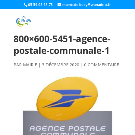
05 59 05 95 78
mairie.de.buzy@wanadoo.fr
800×600-5451-agence-
postale-communale-1
PAR
MAIRIE
|
3 DÉCEMBRE 2020
|
0 COMMENTAIRE