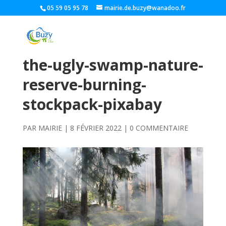
05 59 05 95 78
mairie.de.buzy@wanadoo.fr
the-ugly-swamp-nature-
reserve-burning-
stockpack-pixabay
PAR
MAIRIE
|
8 FÉVRIER 2022
|
0 COMMENTAIRE