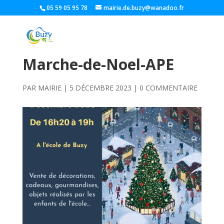
05 59 05 95 78
mairie.de.buzy@wanadoo.fr
Marche-de-Noel-APE
PAR
MAIRIE
|
5 DÉCEMBRE 2023
|
0 COMMENTAIRE