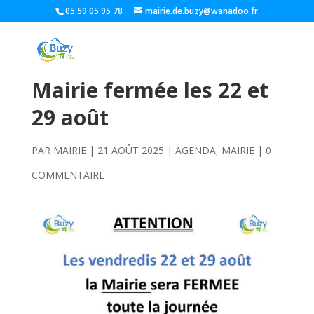
05 59 05 95 78
mairie.de.buzy@wanadoo.fr
Mairie fermée les 22 et
29 août
PAR
MAIRIE
|
21 AOÛT 2025
|
AGENDA
,
MAIRIE
|
0
COMMENTAIRE