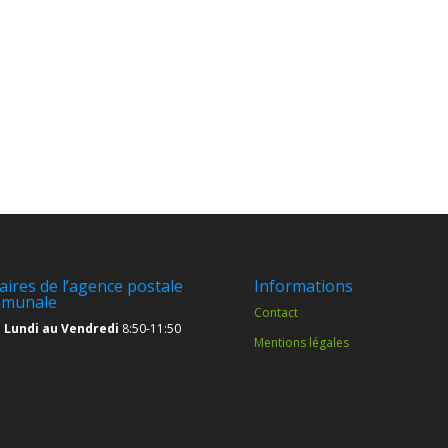
aires de l’agence postale
Informations
munale
Contact
 Lundi au Vendredi
8:50-11:50
Mentions légales