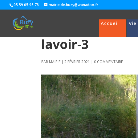
05 59 05 95 78
mairie.de.buzy@wanadoo.fr
Accueil
Vie
lavoir-3
PAR
MAIRIE
|
2 FÉVRIER 2021
|
0 COMMENTAIRE