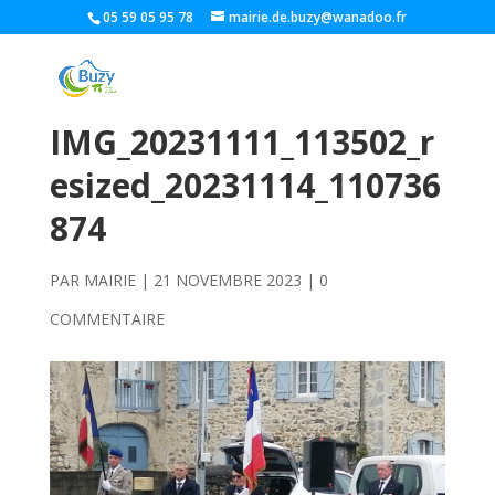
05 59 05 95 78
mairie.de.buzy@wanadoo.fr
IMG_20231111_113502_r
esized_20231114_110736
874
PAR
MAIRIE
|
21 NOVEMBRE 2023
|
0
COMMENTAIRE