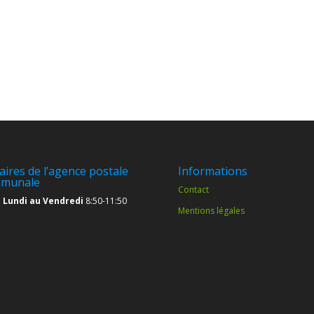
aires de l’agence postale
Informations
munale
Contact
 Lundi au Vendredi
8:50-11:50
Mentions légales