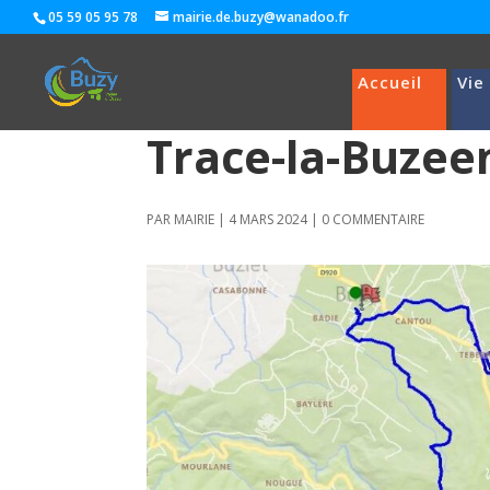
05 59 05 95 78
mairie.de.buzy@wanadoo.fr
Accueil
Vie
Trace-la-Buzee
PAR
MAIRIE
|
4 MARS 2024
|
0 COMMENTAIRE