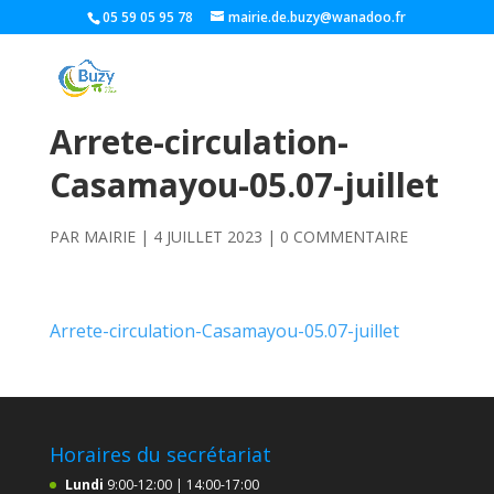
05 59 05 95 78
mairie.de.buzy@wanadoo.fr
Arrete-circulation-
Casamayou-05.07-juillet
PAR
MAIRIE
|
4 JUILLET 2023
|
0 COMMENTAIRE
Arrete-circulation-Casamayou-05.07-juillet
Horaires du secrétariat
Lundi
9:00-12:00 | 14:00-17:00