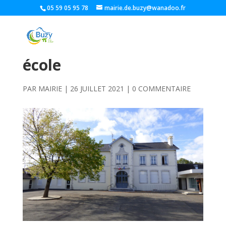
05 59 05 95 78
mairie.de.buzy@wanadoo.fr
école
PAR
MAIRIE
|
26 JUILLET 2021
|
0 COMMENTAIRE