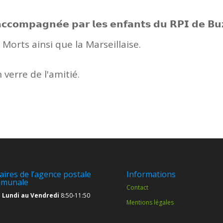
𝗮𝗴𝗻𝗲́𝗲 𝗽𝗮𝗿 𝗹𝗲𝘀 𝗲𝗻𝗳𝗮𝗻𝘁𝘀 𝗱𝘂 𝗥𝗣𝗜 𝗱𝗲 𝗕𝘂
ux Morts ainsi que la Marseillaise.
verre de l'amitié.
aires de l’agence postale
Informations
munale
Contact
 Lundi au Vendredi
8:50-11:50
Mentions légales