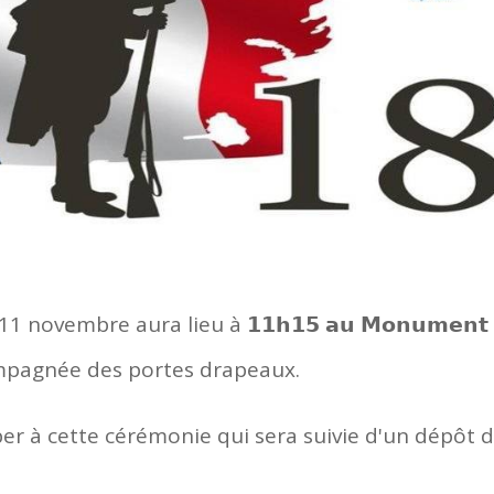
vembre aura lieu à 𝟭𝟭𝗵𝟭𝟱 𝗮𝘂 𝗠𝗼𝗻𝘂𝗺𝗲𝗻𝘁
ccompagnée des portes drapeaux.
iper à cette cérémonie qui sera suivie d'un dépôt 