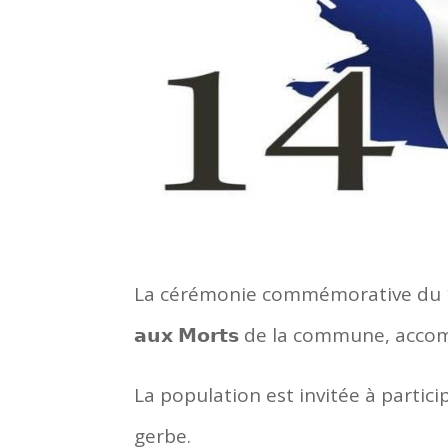
La cérémonie commémorative du 11 no
𝗮𝘂𝘅 𝗠𝗼𝗿𝘁𝘀 de la commune, a
La population est invitée à partic
gerbe.