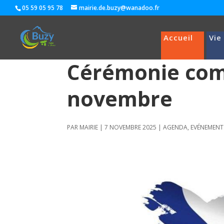
05 59 05 95 78
mairie.de.buzy@wanadoo.fr
Accueil
Vie
Cérémonie com
novembre
PAR
MAIRIE
|
7 NOVEMBRE 2025
|
AGENDA
,
EVÉNEMENT