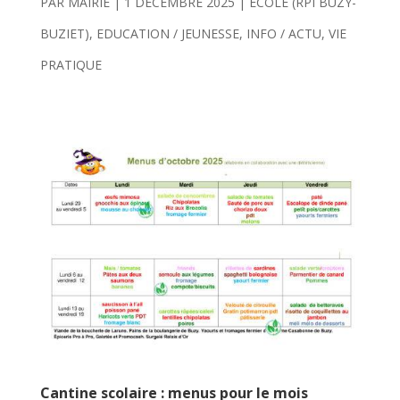
PAR
MAIRIE
|
1 DÉCEMBRE 2025
|
ECOLE (RPI BUZY-
BUZIET)
,
EDUCATION / JEUNESSE
,
INFO / ACTU
,
VIE
PRATIQUE
Cantine scolaire : menus pour le mois