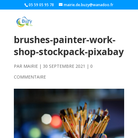
05 59 05 95 78
mairie.de.buzy@wanadoo.fr
brushes-painter-work-
shop-stockpack-pixabay
PAR
MAIRIE
|
30 SEPTEMBRE 2021
|
0
COMMENTAIRE