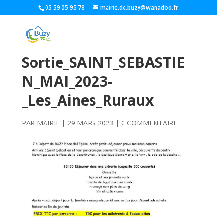
05 59 05 95 78
mairie.de.buzy@wanadoo.fr
Sortie_SAINT_SEBASTIE
N_MAI_2023-
_Les_Aines_Ruraux
PAR
MAIRIE
|
29 MARS 2023
|
0 COMMENTAIRE