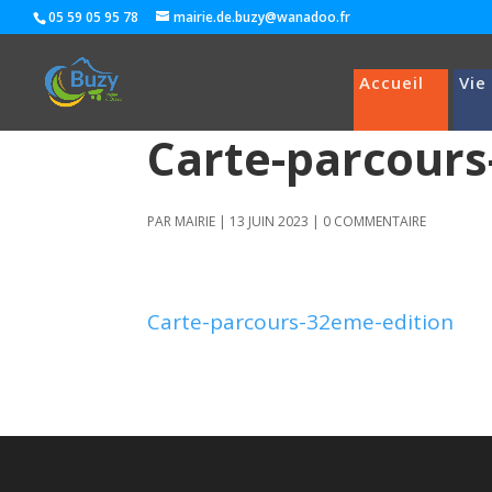
05 59 05 95 78
mairie.de.buzy@wanadoo.fr
Accueil
Vie
Carte-parcours
PAR
MAIRIE
|
13 JUIN 2023
|
0 COMMENTAIRE
Carte-parcours-32eme-edition