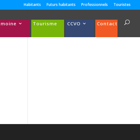
Habitants
Futurs habitants
Professionnels
Touristes
imoine
Tourisme
CCVO
Contact