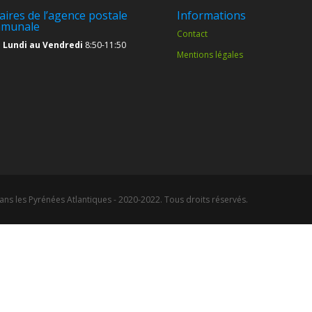
aires de l’agence postale
Informations
munale
Contact
 Lundi au Vendredi
8:50-11:50
Mentions légales
ans les Pyrénées Atlantiques - 2020-2022. Tous droits réservés.