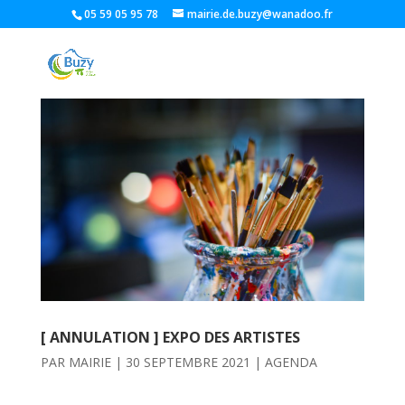
05 59 05 95 78
mairie.de.buzy@wanadoo.fr
[ ANNULATION ] EXPO DES ARTISTES
PAR
MAIRIE
|
30 SEPTEMBRE 2021
|
AGENDA