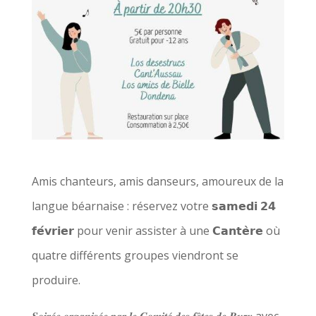
Amis chanteurs, amis danseurs, amoureux de la
langue béarnaise : réservez votre 𝘀𝗮𝗺𝗲𝗱𝗶 𝟮𝟰
𝗳𝗲́𝘃𝗿𝗶𝗲𝗿 pour venir assister à une 𝗖𝗮𝗻𝘁𝗲̀𝗿𝗲 où
quatre différents groupes viendront se
produire.