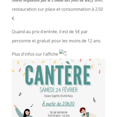
𝑺𝒐𝒊𝒓𝒆́𝒆 𝒐𝒓𝒈𝒂𝒏𝒊𝒔𝒆́𝒆 𝒑𝒂𝒓 𝒍𝒆 𝑪𝒐𝒎𝒊𝒕𝒆́ 𝒅𝒆𝒔 𝒇𝒆̂𝒕𝒆𝒔 𝒅𝒆 𝑩𝒖𝒛𝒚 avec
restauration sur place et consommation à 2.50
€.
Quand au prix d'entrée, il est de 5€ par
personne et gratuit pour les moins de 12 ans.
Plus d'infos sur l'affiche