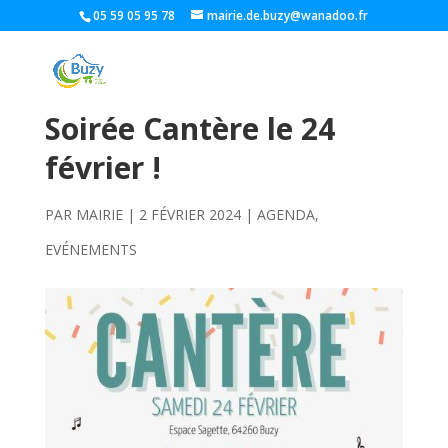
05 59 05 95 78
mairie.de.buzy@wanadoo.fr
Soirée Cantère le 24
février !
PAR
MAIRIE
|
2 FÉVRIER 2024
|
AGENDA
,
EVÉNEMENTS