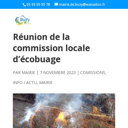
05 59 05 95 78
mairie.de.buzy@wanadoo.fr
Réunion de la
commission locale
d’écobuage
PAR
MAIRIE
|
7 NOVEMBRE 2023
|
COMISSIONS
,
INFO / ACTU
,
MAIRIE