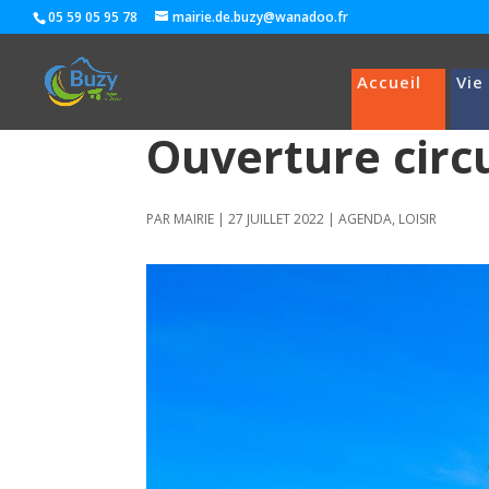
05 59 05 95 78
mairie.de.buzy@wanadoo.fr
Accueil
Vie
Ouverture circ
PAR
MAIRIE
|
27 JUILLET 2022
|
AGENDA
,
LOISIR