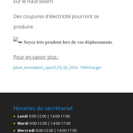
sur le Haut Béarn.
Des coupures d'électricité pourront se
produire.
𝐒𝐨𝐲𝐞𝐳 𝐭𝐫𝐞̀𝐬 𝐩𝐫𝐮𝐝𝐞𝐧𝐭 𝐥𝐨𝐫𝐬 𝐝𝐞 𝐯𝐨𝐬 𝐝𝐞́𝐩𝐥𝐚𝐜𝐞𝐦𝐞𝐧𝐭𝐬.
Pour en savoir plus :
pluie_inondation_spezf_29_03_2024
Télécharger
Horaires du secrétariat
Lundi
9:00-12:00 | 14:00-17:00
Mardi
9:00-12:00 | 14:00-17:00
Mercredi
9:00-12:00 | 14:00-17:00