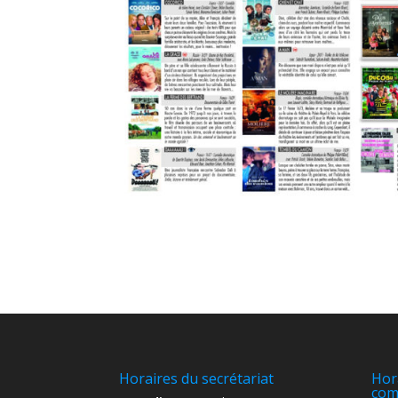
Horaires du secrétariat
Hor
com