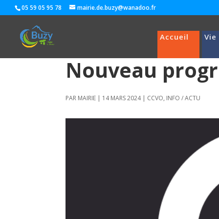
05 59 05 95 78
mairie.de.buzy@wanadoo.fr
Accueil
Vie
Nouveau prog
PAR
MAIRIE
|
14 MARS 2024
|
CCVO
,
INFO / ACTU