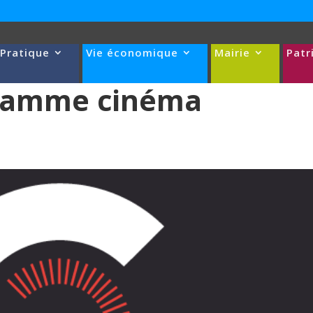
 Pratique
Vie économique
Mairie
Patr
ramme cinéma