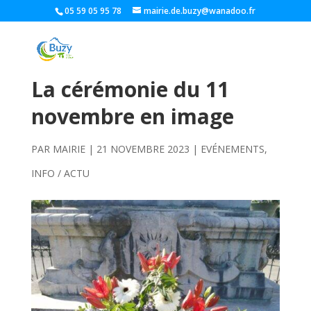
05 59 05 95 78
mairie.de.buzy@wanadoo.fr
La cérémonie du 11
novembre en image
PAR
MAIRIE
|
21 NOVEMBRE 2023
|
EVÉNEMENTS
,
INFO / ACTU