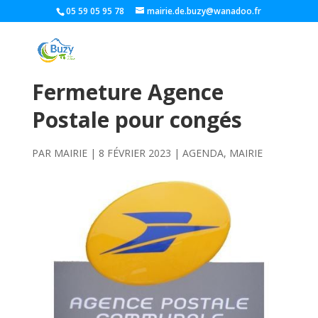
05 59 05 95 78
mairie.de.buzy@wanadoo.fr
Fermeture Agence
Postale pour congés
PAR
MAIRIE
|
8 FÉVRIER 2023
|
AGENDA
,
MAIRIE