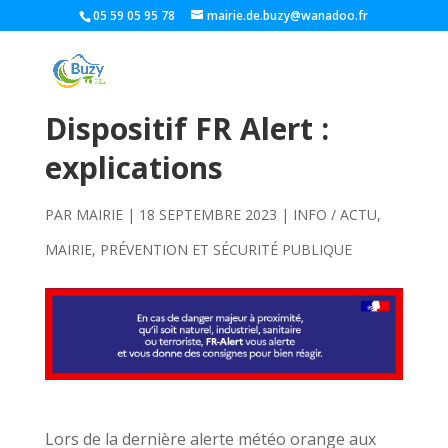
05 59 05 95 78
mairie.de.buzy@wanadoo.fr
Dispositif FR Alert :
explications
PAR
MAIRIE
|
18 SEPTEMBRE 2023
|
INFO / ACTU
,
MAIRIE
,
PRÉVENTION ET SÉCURITÉ PUBLIQUE
Lors de la dernière alerte météo orange aux