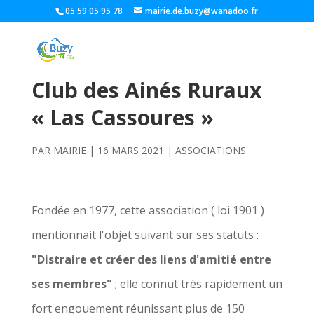
05 59 05 95 78
mairie.de.buzy@wanadoo.fr
Club des Ainés Ruraux
« Las Cassoures »
PAR
MAIRIE
|
16 MARS 2021
|
ASSOCIATIONS
Fondée en 1977, cette association ( loi 1901 )
mentionnait l'objet suivant sur ses statuts :
"Distraire et créer des liens d'amitié entre
ses membres"
; elle connut très rapidement un
fort engouement réunissant plus de 150