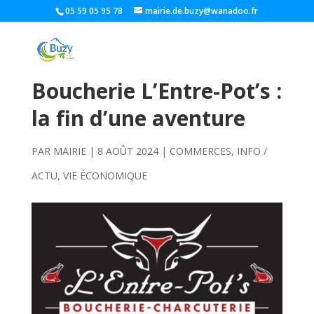
05 59 05 95 78
mairie.de.buzy@wanadoo.fr
Boucherie L’Entre-Pot’s :
la fin d’une aventure
PAR
MAIRIE
|
8 AOÛT 2024
|
COMMERCES
,
INFO /
ACTU
,
VIE ÉCONOMIQUE