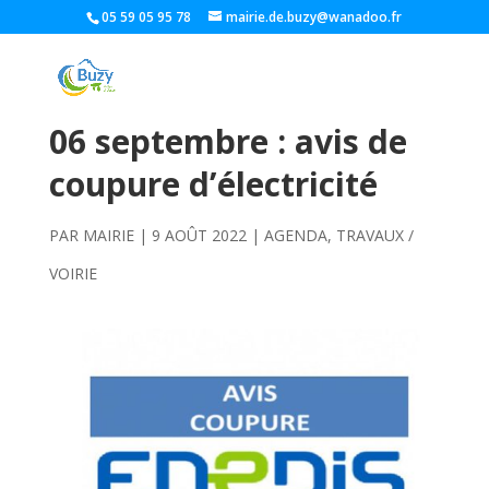
05 59 05 95 78
mairie.de.buzy@wanadoo.fr
06 septembre : avis de
coupure d’électricité
PAR
MAIRIE
|
9 AOÛT 2022
|
AGENDA
,
TRAVAUX /
VOIRIE